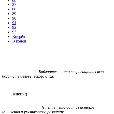
87
88
89
90
91
92
93
Вперёд
В конец
Библиотеки - это сокровищницы всех
богатств человеческого духа.
Лейбниц
Чтение - это один из истоков
мышления и умственного развития.